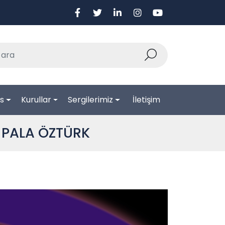
ns
Kurullar
Sergilerimiz
İletişim
ra PALA ÖZTÜRK